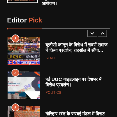
आयोजन।
2
आधी रात FIR से गरमाया छतरपुर:
पत्रकार पर कार्रवाई को लेकर सियासी
Editor
Pick
साजिश के आरोप, प्रेस जगत में
CRIME
STATE
उबाल।
3
यूजीसी कानून के विरोध में सवर्ण समाज
ने किया प्रदर्शन, तहसील में सौंपा
ज्ञापन।
STATE
4
नई UGC गाइडलाइन पर देशभर में
विरोध प्रदर्शन।
POLITICS
5
गौरिहार खंड के सरबई मंडल में विराट