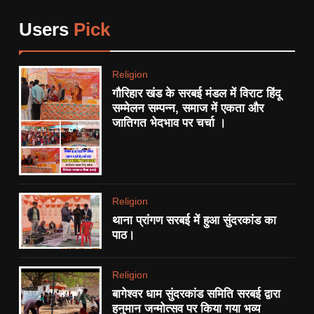
अवैध हथियार देशी कट्टा, कारतूस
CRIME
सहित किया गिरफ्तार।
Users
Pick
7
देशभर मे 15 हजार सामाजिक न्यायनगर
Religion
बसाने की योजना।
गौरिहार खंड के सरबई मंडल में विराट हिंदू
POLITICS
सम्मेलन सम्पन्न, समाज में एकता और
जातिगत भेदभाव पर चर्चा ।
8
थाना प्रांगण सरबई में हुआ सुंदरकांड
का पाठ।
RELIGION
Religion
थाना प्रांगण सरबई में हुआ सुंदरकांड का
1
पाठ।
एनएच-34 ‘खूनी हाईवे’ को लेकर
बुंदेलखंड नव निर्माण सेना का अनोखा
Religion
प्रदर्शन:
STATE
बागेश्वर धाम सुंदरकांड समिति सरबई द्वारा
हनुमान जन्मोत्सव पर किया गया भव्य