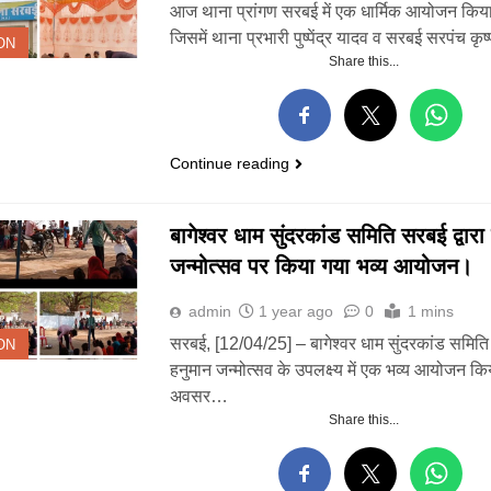
आज थाना प्रांगण सरबई में एक धार्मिक आयोजन किया
जिसमें थाना प्रभारी पुष्पेंद्र यादव व सरबई सरपंच कृ
ON
Share this...
Continue reading
बागेश्वर धाम सुंदरकांड समिति सरबई द्वारा
5
जन्मोत्सव पर किया गया भव्य आयोजन।
नएच-34 ‘खूनी हाईवे’
गौरिहार खंड के सरबई
ो लेकर बुंदेलखंड नव
मंडल में विराट हिंदू
admin
1 year ago
0
1 mins
िर्माण सेना का अनोखा
सम्मेलन सम्पन्न, समाज
TATE
RELIGION
रदर्शन:
में एकता और जातिगत
सरबई, [12/04/25] – बागेश्वर धाम सुंदरकांड समिति
ON
भेदभाव पर चर्चा ।
हनुमान जन्मोत्सव के उपलक्ष्य में एक भव्य आयोजन 
6
धी रात FIR से
अवसर…
थाना गोयरा पुलिस ने
रमाया छतरपुर:
रात्रि गश्त के दौरान
Share this...
्रकार पर कार्रवाई को
ग्राम सिंगारपुर से
RIME
STATE
CRIME
ेकर सियासी साजिश
आरोपी को अवैध
 आरोप, प्रेस जगत में
हथियार देशी कट्टा,