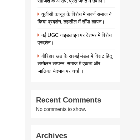
साजिश के आरोप, प्रेस जगत में उबाल।
मूर्तिकार अरुण
योगीराज मंदिर की
यूजीसी कानून के विरोध में सवर्ण समाज ने
प्राण प्रतिष्ठा से
किया प्रदर्शन, तहसील में सौंपा ज्ञापन।
पहले रामलला की
तस्वीरें लीक होने
नई UGC गाइडलाइन पर देशभर में विरोध
की वजह से दुखी
प्रदर्शन।
हैं. उनकी…
Share this...
गौरिहार खंड के सरबई मंडल में विराट हिंदू
सम्मेलन सम्पन्न, समाज में एकता और
जातिगत भेदभाव पर चर्चा ।
Recent Comments
No comments to show.
Continue
reading
Archives