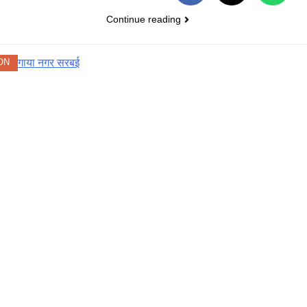
7
बाल।
कारतूस सहित किया
ूजीसी कानून के विरोध
देशभर मे 15 हजार
Continue reading
गिरफ्तार।
ं सवर्ण समाज ने किया
सामाजिक न्यायनगर
रदर्शन, तहसील में
बसाने की योजना।
TATE
POLITICS
ंपा ज्ञापन।
ON
8
ई UGC गाइडलाइन
थाना प्रांगण सरबई में
 देशभर में विरोध
हुआ सुंदरकांड का पाठ।
रदर्शन।
OLITICS
RELIGION