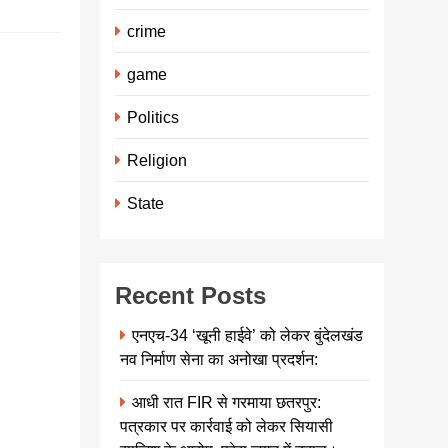
crime
रामलला की
game
पूर्ण तस्वीर
सामने आना
Politics
बाकी बोलीं
Religion
मूर्तिकार अरुण
योगीराज की
State
पत्नी ब्लैक
स्टोन के
चुनाव की
Recent Posts
वजह भी बताई
एनएच-34 ‘खूनी हाईवे’ को लेकर बुंदेलखंड
admin
3
नव निर्माण सेना का अनोखा प्रदर्शन:
years
आधी रात FIR से गरमाया छतरपुर:
ago
0
1
पत्रकार पर कार्रवाई को लेकर सियासी
mins