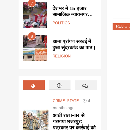
7
3
कारतूस सहित किया
उ
ून के विरोध
देशभर मे 15 हजार
य
गिरफ्तार।
माज ने किया
सामाजिक न्यायनगर
मे
हसील में
बसाने की योजना।
प्
POLITICS
S
न।
सौ
RELIGI
8
4
ाइडलाइन
थाना प्रांगण सरबई में
न
ं विरोध
हुआ सुंदरकांड का पाठ।
पर
प्
RELIGION
P
4
CRIME
STATE
months ago
आधी रात FIR से
गरमाया छतरपुर:
पत्रकार पर कार्रवाई को