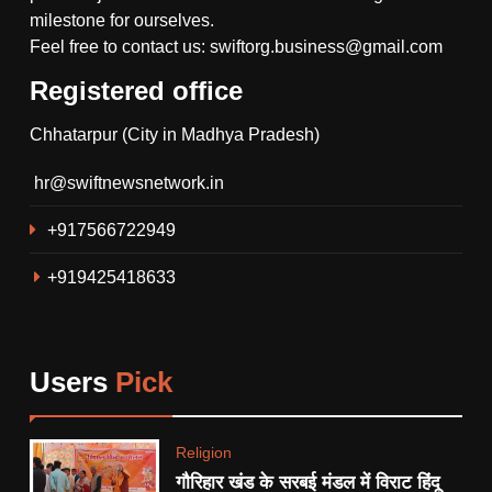
milestone for ourselves.
Feel free to contact us: swiftorg.business@gmail.com
Registered office
5
Chhatarpur (City in Madhya Pradesh)
गौरिहार खंड के सरबई मंडल में विराट
हिंदू सम्मेलन सम्पन्न, समाज में एकता
hr@swiftnewsnetwork.in
और जातिगत भेदभाव पर चर्चा ।
RELIGION
+917566722949
6
+919425418633
थाना गोयरा पुलिस ने रात्रि गश्त के
दौरान ग्राम सिंगारपुर से आरोपी को
अवैध हथियार देशी कट्टा, कारतूस
CRIME
सहित किया गिरफ्तार।
Users
Pick
7
देशभर मे 15 हजार सामाजिक न्यायनगर
Religion
बसाने की योजना।
गौरिहार खंड के सरबई मंडल में विराट हिंदू