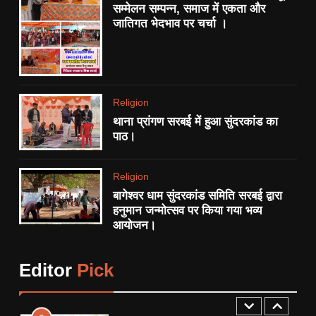
POLITICS
सम्मेलन सम्पन्न, समाज में एकता और
जातिगत भेदभाव पर चर्चा ।
8
थाना प्रांगण सरबई में हुआ सुंदरकांड
का पाठ।
RELIGION
Religion
थाना प्रांगण सरबई में हुआ सुंदरकांड का
1
पाठ।
एनएच-34 ‘खूनी हाईवे’ को लेकर
बुंदेलखंड नव निर्माण सेना का अनोखा
Religion
प्रदर्शन:
STATE
बागेश्वर धाम सुंदरकांड समिति सरबई द्वारा
हनुमान जन्मोत्सव पर किया गया भव्य
आयोजन।
2
आधी रात FIR से गरमाया छतरपुर:
पत्रकार पर कार्रवाई को लेकर सियासी
Editor
Pick
साजिश के आरोप, प्रेस जगत में
CRIME
STATE
उबाल।