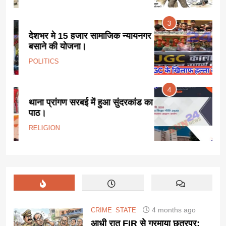
उबाल।
3
यनगर
यूजीसी कानून के विरोध में सवर्ण समाज
ने किया प्रदर्शन, तहसील में सौंपा
ज्ञापन।
STATE
4
ड का
नई UGC गाइडलाइन पर देशभर में
विरोध प्रदर्शन।
POLITICS
4 months ago
CRIME
STATE
आधी रात FIR से गरमाया छतरपुर: