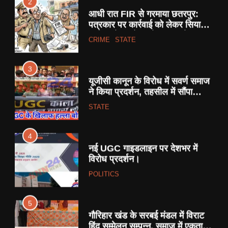
3
यूजीसी कानून के विरोध में सवर्ण समाज
ने किया प्रदर्शन, तहसील में सौंपा
ज्ञापन।
STATE
4
नई UGC गाइडलाइन पर देशभर में
विरोध प्रदर्शन।
POLITICS
5
गौरिहार खंड के सरबई मंडल में विराट
हिंदू सम्मेलन सम्पन्न, समाज में एकता
और जातिगत भेदभाव पर चर्चा ।
RELIGION
6
थाना गोयरा पुलिस ने रात्रि गश्त के
दौरान ग्राम सिंगारपुर से आरोपी को