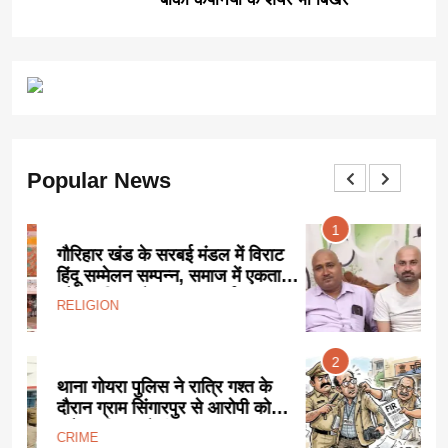
Popular News
1
ट
एनएच-34 ‘खूनी हाईवे’ को लेकर
ा
बुंदेलखंड नव निर्माण सेना का अनोखा
प्रदर्शन:
STATE
2
आधी रात FIR से गरमाया छतरपुर:
पत्रकार पर कार्रवाई को लेकर सियासी
साजिश के आरोप, प्रेस जगत में
CRIME
STATE