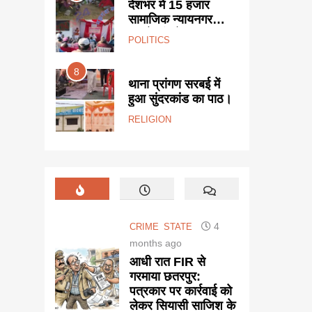
मे 15 हजार
यूजीसी कानून के विरोध में
क न्यायनगर
सवर्ण समाज ने किया
की योजना।
प्रदर्शन, तहसील में सौंपा
CS
STATE
ज्ञापन।
4
8
रांगण सरबई में
नई UGC गाइडलाइन पर
दरकांड का पाठ।
देशभर में विरोध
प्रदर्शन।
ON
POLITICS
4
CRIME
STATE
months ago
आधी रात FIR से
गरमाया छतरपुर:
पत्रकार पर कार्रवाई को
लेकर सियासी साजिश के