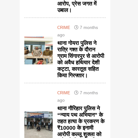
आरोप, प्रेस जगत में
उबाल।
7 months
CRIME
ago
थाना गोयरा पुलिस ने
रात्रि गश्त के दौरान
ग्राम सिंगारपुर से आरोपी
को अवैध हथियार देशी
कट्टा, कारतूस सहित
किया गिरफ्तार।
7 months
CRIME
ago
थाना गौरिहार पुलिस ने
“न्याय पथ अभियान” के
तहत हत्या के प्रकरण के
₹10000 के इनामी
आरोपी कल्लू शुक्ला को