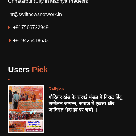
Chhatarpur (City in Madhya Pradesh)
गौरिहार खंड के सरबई मंडल में विराट
हिंदू सम्मेलन सम्पन्न, समाज में एकता
hr@swiftnewsnetwork.in
और जातिगत भेदभाव पर चर्चा ।
RELIGION
+917566722949
6
+919425418633
थाना गोयरा पुलिस ने रात्रि गश्त के
दौरान ग्राम सिंगारपुर से आरोपी को
अवैध हथियार देशी कट्टा, कारतूस
CRIME
सहित किया गिरफ्तार।
Users
Pick
7
देशभर मे 15 हजार सामाजिक न्यायनगर
Religion
बसाने की योजना।
गौरिहार खंड के सरबई मंडल में विराट हिंदू
POLITICS
सम्मेलन सम्पन्न, समाज में एकता और
जातिगत भेदभाव पर चर्चा ।
8
थाना प्रांगण सरबई में हुआ सुंदरकांड
का पाठ।