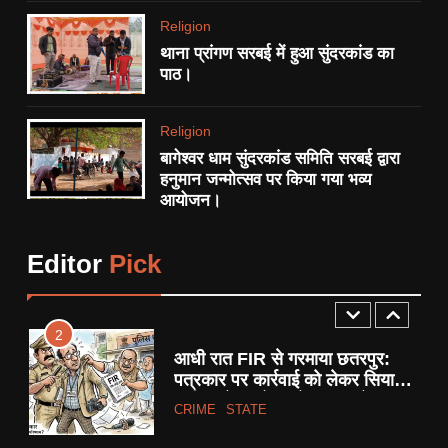
RELIGION
Religion
थाना प्रांगण सरबई में हुआ सुंदरकांड का
1
पाठ।
एनएच-34 ‘खूनी हाईवे’ को लेकर
बुंदेलखंड नव निर्माण सेना का अनोखा
Religion
प्रदर्शन:
STATE
बागेश्वर धाम सुंदरकांड समिति सरबई द्वारा
हनुमान जन्मोत्सव पर किया गया भव्य
आयोजन।
2
आधी रात FIR से गरमाया छतरपुर:
पत्रकार पर कार्रवाई को लेकर सियासी
Editor
Pick
साजिश के आरोप, प्रेस जगत में
CRIME
STATE
उबाल।
3
यूजीसी कानून के विरोध में सवर्ण समाज
ने किया प्रदर्शन, तहसील में सौंपा
ज्ञापन।
STATE