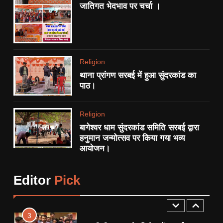
जातिगत भेदभाव पर चर्चा ।
8
थाना प्रांगण सरबई में हुआ सुंदरकांड
का पाठ।
RELIGION
Religion
थाना प्रांगण सरबई में हुआ सुंदरकांड का
1
पाठ।
एनएच-34 ‘खूनी हाईवे’ को लेकर
बुंदेलखंड नव निर्माण सेना का अनोखा
Religion
प्रदर्शन:
STATE
बागेश्वर धाम सुंदरकांड समिति सरबई द्वारा
हनुमान जन्मोत्सव पर किया गया भव्य
आयोजन।
2
आधी रात FIR से गरमाया छतरपुर:
पत्रकार पर कार्रवाई को लेकर सियासी
Editor
Pick
साजिश के आरोप, प्रेस जगत में
CRIME
STATE
उबाल।
3