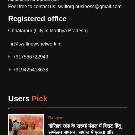
Feel free to contact us: swiftorg.business@gmail.com
Registered office
5
Chhatarpur (City in Madhya Pradesh)
गौरिहार खंड के सरबई मंडल में विराट
हिंदू सम्मेलन सम्पन्न, समाज में एकता
hr@swiftnewsnetwork.in
और जातिगत भेदभाव पर चर्चा ।
RELIGION
+917566722949
6
+919425418633
थाना गोयरा पुलिस ने रात्रि गश्त के
दौरान ग्राम सिंगारपुर से आरोपी को
अवैध हथियार देशी कट्टा, कारतूस
CRIME
सहित किया गिरफ्तार।
Users
Pick
7
देशभर मे 15 हजार सामाजिक न्यायनगर
Religion
बसाने की योजना।
गौरिहार खंड के सरबई मंडल में विराट हिंदू
POLITICS
सम्मेलन सम्पन्न, समाज में एकता और