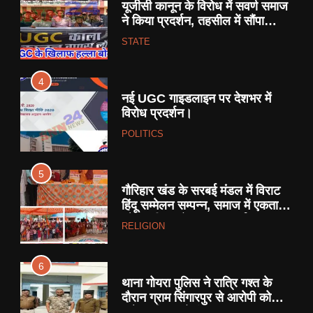
यूजीसी कानून के विरोध में सवर्ण समाज
ने किया प्रदर्शन, तहसील में सौंपा
ज्ञापन।
STATE
4
नई UGC गाइडलाइन पर देशभर में
विरोध प्रदर्शन।
POLITICS
5
गौरिहार खंड के सरबई मंडल में विराट
हिंदू सम्मेलन सम्पन्न, समाज में एकता
और जातिगत भेदभाव पर चर्चा ।
RELIGION
6
थाना गोयरा पुलिस ने रात्रि गश्त के
दौरान ग्राम सिंगारपुर से आरोपी को
अवैध हथियार देशी कट्टा, कारतूस