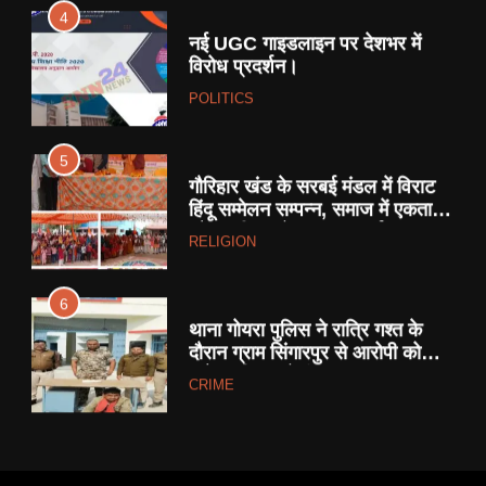
4
नई UGC गाइडलाइन पर देशभर में
विरोध प्रदर्शन।
POLITICS
5
गौरिहार खंड के सरबई मंडल में विराट
हिंदू सम्मेलन सम्पन्न, समाज में एकता
और जातिगत भेदभाव पर चर्चा ।
RELIGION
6
थाना गोयरा पुलिस ने रात्रि गश्त के
दौरान ग्राम सिंगारपुर से आरोपी को
अवैध हथियार देशी कट्टा, कारतूस
CRIME
सहित किया गिरफ्तार।
7
देशभर मे 15 हजार सामाजिक न्यायनगर