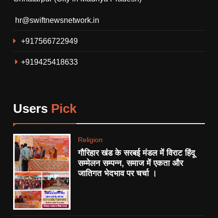
गौरिहार खंड के सरबई मंडल में विराट
हिंदू सम्मेलन सम्पन्न, समाज में एकता
hr@swiftnewsnetwork.in
और जातिगत भेदभाव पर चर्चा ।
RELIGION
+917566722949
6
+919425418633
थाना गोयरा पुलिस ने रात्रि गश्त के
दौरान ग्राम सिंगारपुर से आरोपी को
अवैध हथियार देशी कट्टा, कारतूस
CRIME
सहित किया गिरफ्तार।
Users
Pick
7
देशभर मे 15 हजार सामाजिक न्यायनगर
Religion
बसाने की योजना।
गौरिहार खंड के सरबई मंडल में विराट हिंदू
POLITICS
सम्मेलन सम्पन्न, समाज में एकता और
जातिगत भेदभाव पर चर्चा ।
8
थाना प्रांगण सरबई में हुआ सुंदरकांड
का पाठ।