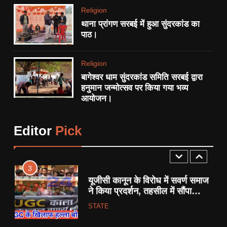
RELIGION
Religion
थाना प्रांगण सरबई में हुआ सुंदरकांड का
1
पाठ।
एनएच-34 ‘खूनी हाईवे’ को लेकर
बुंदेलखंड नव निर्माण सेना का अनोखा
Religion
प्रदर्शन:
STATE
बागेश्वर धाम सुंदरकांड समिति सरबई द्वारा
हनुमान जन्मोत्सव पर किया गया भव्य
आयोजन।
2
आधी रात FIR से गरमाया छतरपुर:
पत्रकार पर कार्रवाई को लेकर सियासी
Editor
Pick
साजिश के आरोप, प्रेस जगत में
CRIME
STATE
उबाल।
3
यूजीसी कानून के विरोध में सवर्ण समाज
ने किया प्रदर्शन, तहसील में सौंपा
ज्ञापन।
STATE