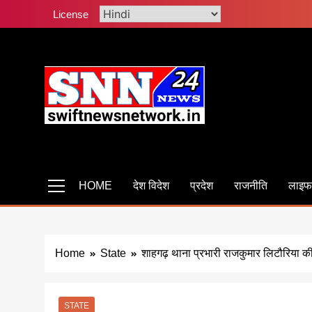
Skip
License
to
content
Swiftnewsnetwork
सबसे तेज सबसे फास्ट साहस सच दिखाने का
HOME
देश विदेश
प्रदेश
राजनीति
लाइफ
Home
State
शाहगढ़ थाना प्रभारी राजकुमार लिटौरिया क
STATE