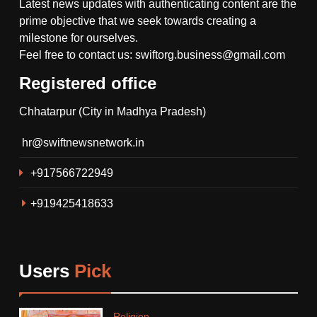
Latest news updates with authenticating content are the
prime objective that we seek towards creating a
milestone for ourselves.
Feel free to contact us: swiftorg.business@gmail.com
Registered office
5
Chhatarpur (City in Madhya Pradesh)
गौरिहार खंड के सरबई मंडल में विराट
हिंदू सम्मेलन सम्पन्न, समाज में एकता
hr@swiftnewsnetwork.in
और जातिगत भेदभाव पर चर्चा ।
RELIGION
+917566722949
6
+919425418633
थाना गोयरा पुलिस ने रात्रि गश्त के
दौरान ग्राम सिंगारपुर से आरोपी को
अवैध हथियार देशी कट्टा, कारतूस
CRIME
सहित किया गिरफ्तार।
Users
Pick
7
देशभर मे 15 हजार सामाजिक न्यायनगर
Religion