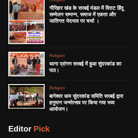
बसाने की योजना।
गौरिहार खंड के सरबई मंडल में विराट हिंदू
POLITICS
सम्मेलन सम्पन्न, समाज में एकता और
जातिगत भेदभाव पर चर्चा ।
8
थाना प्रांगण सरबई में हुआ सुंदरकांड
का पाठ।
RELIGION
Religion
थाना प्रांगण सरबई में हुआ सुंदरकांड का
1
पाठ।
एनएच-34 ‘खूनी हाईवे’ को लेकर
बुंदेलखंड नव निर्माण सेना का अनोखा
Religion
प्रदर्शन:
STATE
बागेश्वर धाम सुंदरकांड समिति सरबई द्वारा
हनुमान जन्मोत्सव पर किया गया भव्य
आयोजन।
2
आधी रात FIR से गरमाया छतरपुर:
पत्रकार पर कार्रवाई को लेकर सियासी
Editor
Pick
साजिश के आरोप, प्रेस जगत में
CRIME
STATE
उबाल।