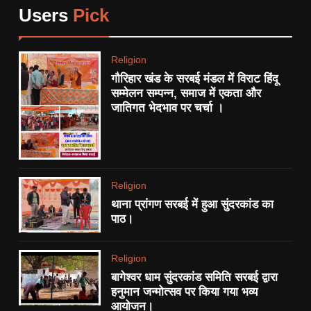
सहित किया गिरफ्तार।
Users
Pick
7
देशभर मे 15 हजार सामाजिक न्यायनगर
Religion
बसाने की योजना।
गौरिहार खंड के सरबई मंडल में विराट हिंदू
POLITICS
सम्मेलन सम्पन्न, समाज में एकता और
जातिगत भेदभाव पर चर्चा ।
8
थाना प्रांगण सरबई में हुआ सुंदरकांड
का पाठ।
RELIGION
Religion
थाना प्रांगण सरबई में हुआ सुंदरकांड का
1
पाठ।
एनएच-34 ‘खूनी हाईवे’ को लेकर
बुंदेलखंड नव निर्माण सेना का अनोखा
Religion
प्रदर्शन:
STATE
बागेश्वर धाम सुंदरकांड समिति सरबई द्वारा
हनुमान जन्मोत्सव पर किया गया भव्य
आयोजन।
2