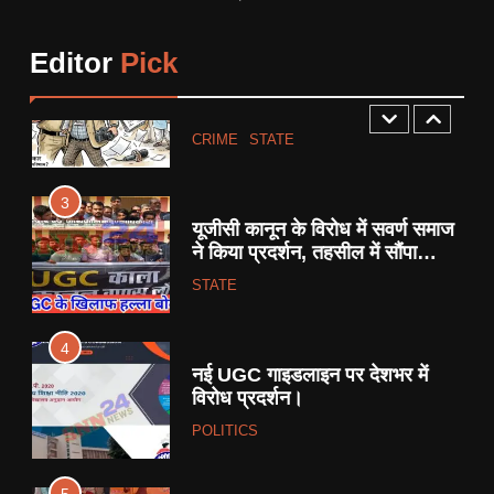
आधी रात FIR से गरमाया छतरपुर:
पत्रकार पर कार्रवाई को लेकर सियासी
Editor
Pick
साजिश के आरोप, प्रेस जगत में
CRIME
STATE
उबाल।
3
यूजीसी कानून के विरोध में सवर्ण समाज
ने किया प्रदर्शन, तहसील में सौंपा
ज्ञापन।
STATE
4
नई UGC गाइडलाइन पर देशभर में
विरोध प्रदर्शन।
POLITICS
5
गौरिहार खंड के सरबई मंडल में विराट
हिंदू सम्मेलन सम्पन्न, समाज में एकता