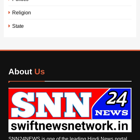
Religion
State
About
Us
SNN24NEWS is one of the leading Hindi News portal