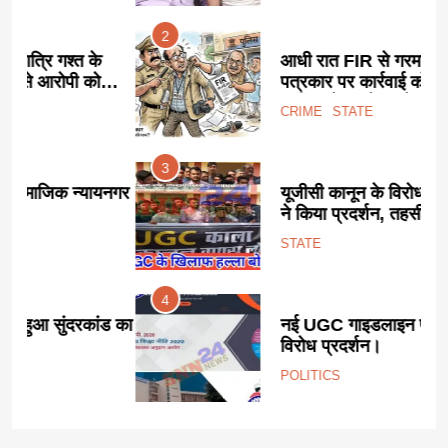
2
आधी रात FIR से गरमाया छतरपुर:
पत्रकार पर कार्रवाई को लेकर सियासी
साजिश के आरोप, प्रेस जगत में
CRIME
STATE
उबाल।
3
यनगर
यूजीसी कानून के विरोध में सवर्ण समाज
ने किया प्रदर्शन, तहसील में सौंपा
ज्ञापन।
STATE
4
ड का
नई UGC गाइडलाइन पर देशभर में
विरोध प्रदर्शन।
POLITICS