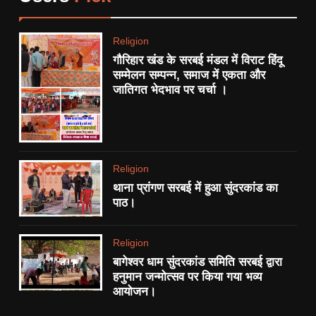
7
देशभर मे 15 हजार सामाजिक न्यायनगर
Religion
बसाने की योजना।
गौरिहार खंड के सरबई मंडल में विराट हिंदू
POLITICS
सम्मेलन सम्पन्न, समाज में एकता और
जातिगत भेदभाव पर चर्चा ।
8
थाना प्रांगण सरबई में हुआ सुंदरकांड
का पाठ।
RELIGION
Religion
थाना प्रांगण सरबई में हुआ सुंदरकांड का
1
पाठ।
एनएच-34 ‘खूनी हाईवे’ को लेकर
बुंदेलखंड नव निर्माण सेना का अनोखा
Religion
प्रदर्शन:
STATE
बागेश्वर धाम सुंदरकांड समिति सरबई द्वारा
हनुमान जन्मोत्सव पर किया गया भव्य
आयोजन।
2
आधी रात FIR से गरमाया छतरपुर: