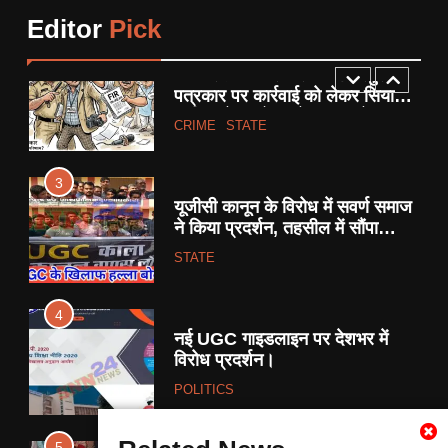
पत्रकार पर कार्रवाई को लेकर सियासी
Editor
Pick
साजिश के आरोप, प्रेस जगत में
CRIME
STATE
उबाल।
3
यूजीसी कानून के विरोध में सवर्ण समाज
ने किया प्रदर्शन, तहसील में सौंपा
ज्ञापन।
STATE
4
नई UGC गाइडलाइन पर देशभर में
विरोध प्रदर्शन।
POLITICS
5
गौरिहार खंड के सरबई मंडल में विराट
हिंदू सम्मेलन सम्पन्न, समाज में एकता
और जातिगत भेदभाव पर चर्चा ।
RELIGION