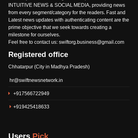
INTUITIVE NEWS & SOCIAL MEDIA, providing news
from every segment/category for the readers. Fast and
Latest news updates with authenticating content are the
prime objective that we seek towards creating a
milestone for ourselves.
Feel free to contact us: swiftorg.business@gmail.com
Registered office
5
Chhatarpur (City in Madhya Pradesh)
गौरिहार खंड के सरबई मंडल में विराट
हिंदू सम्मेलन सम्पन्न, समाज में एकता
hr@swiftnewsnetwork.in
और जातिगत भेदभाव पर चर्चा ।
RELIGION
+917566722949
6
+919425418633
थाना गोयरा पुलिस ने रात्रि गश्त के
दौरान ग्राम सिंगारपुर से आरोपी को
अवैध हथियार देशी कट्टा, कारतूस
CRIME
सहित किया गिरफ्तार।
Users
Pick